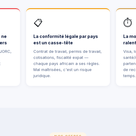
📋
⏱️
 ne
La conformité légale par pays
La mo
ers
est un casse-tête
ralent
 JORC,
Contrat de travail, permis de travail,
Visa, 
cotisations, fiscalité expat —
santé/
t
chaque pays africain a ses règles.
parten
Mal maîtrisées, c'est un risque
de rec
juridique.
temps.