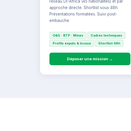
réseau DI-Africa (45 nationalités) et par
approche directe. Shortlist sous 48h.
Présentations formatées. Suivi post-
embauche.
O&G · BTP · Mines
Cadres techniques
Profils expats & locaux
Shortlist 48h
Déposer une mission →