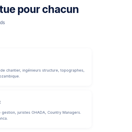
ntue pour chacun
rds
de chantier, ingénieurs structure, topographes,
ozambique.
t
 gestion, juristes OHADA, Country Managers.
anca.