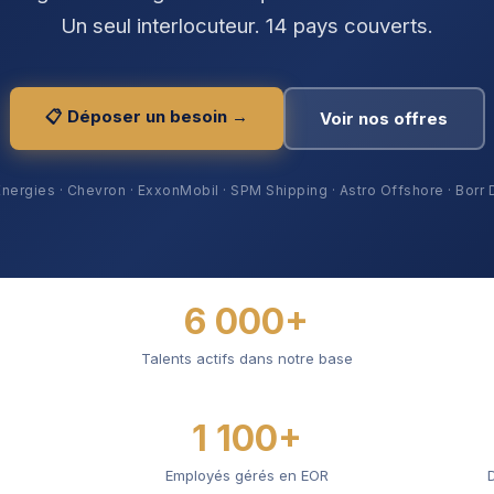
Un seul interlocuteur. 14 pays couverts.
📋 Déposer un besoin →
Voir nos offres
nergies · Chevron · ExxonMobil · SPM Shipping · Astro Offshore · Borr D
6 000+
Talents actifs dans notre base
1 100+
Employés gérés en EOR