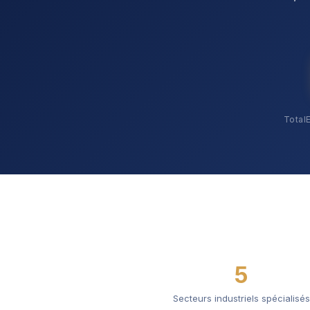
TotalE
5
Secteurs industriels spécialisés