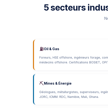
5 secteurs indu
No
⛽
Oil & Gas
Foreurs, HSE offshore, ingénieurs forage, com
médecins offshore. Certifications BOSIET, OPI
⛏️
Mines & Énergie
Géologues, métallurgistes, superviseurs, ingé
JORC, ICMM. RDC, Namibie, Mali, Ghana.