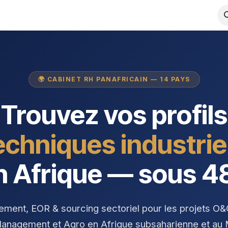
ous font confiance
📋 Déposer un besoin
🌍 CABINET RH PANAFRICAIN — 14 PAYS
Trouvez vos profils
echniques industrie
n Afrique — sous 4
ement, EOR & sourcing sectoriel pour les projets O&
anagement et Agro en Afrique subsaharienne et au