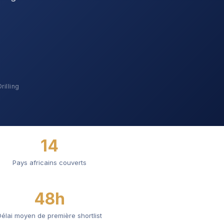
rilling
14
Pays africains couverts
48h
Délai moyen de première shortlist