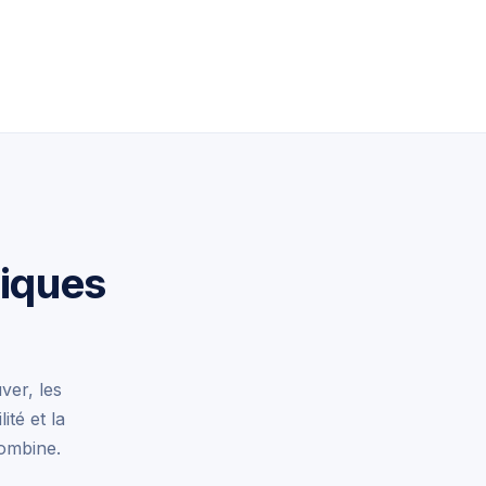
niques
ver, les
ité et la
ombine.