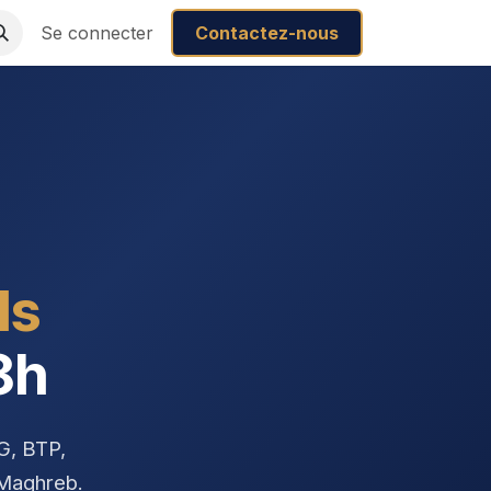
Se connecter
Contactez-nous
ls
8h
G, BTP,
 Maghreb.