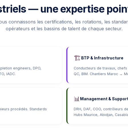
striels — une expertise poi
us connaissons les certifications, les rotations, les standa
opérateurs et les bassins de talent de chaque secteur.
🏗️
BTP & Infrastructure
pletion engineers, DPO,
Conducteurs de travaux, chefs 
TO, IADC.
QC, BIM. Chantiers Maroc → M
📊
Management & Suppor
nieurs procédés. Standards
DRH, DAF, COO, contrôleurs de
Hubs Maurice, Abidjan, Casabl